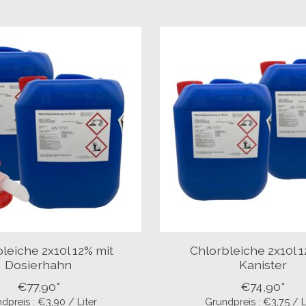
leiche 2x10l 12% mit
Chlorbleiche 2x10l 
Dosierhahn
Kanister
€77,90*
€74,90*
dpreis : €3,90 / Liter
Grundpreis : €3,75 / L