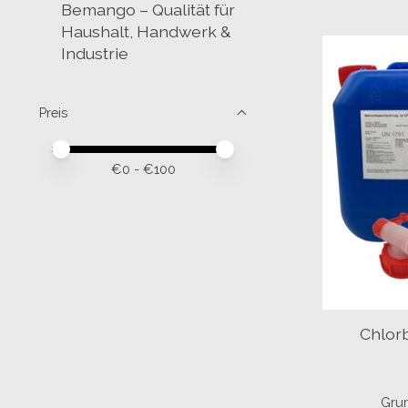
Bemango – Qualität für
Haushalt, Handwerk &
Industrie
Preis
Preis – Mindestwert
Price maximum value
€
0
- €
100
Chlorb
Grun