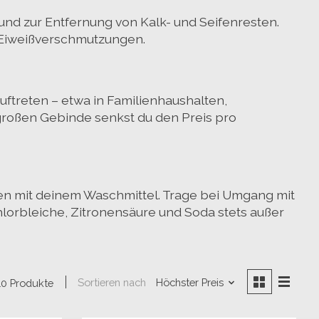
 und zur Entfernung von Kalk- und Seifenresten.
d Eiweißverschmutzungen.
ftreten – etwa in
Familienhaushalten,
 großen Gebinde senkst du den Preis pro
en mit deinem Waschmittel. Trage bei Umgang mit
lorbleiche, Zitronensäure und Soda stets
außer
Sortieren nach
Höchster Preis
10 Produkte