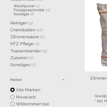
Waschpulver
(4)
Flüssigwaschmittel
(15)
Sonstiges
(8)
Reiniger
(9)
Chemikalien
(10)
Zitronensäure
(5)
KFZ-Pflege
(4)
Trassenbänder
(9)
Zubehör
(2)
Sonstiges
(0)
Zitronen
Marken
Alle Marken
Grundpr
Novacarb
* Inkl.
Willkommen bei