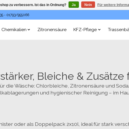
shop zu verbessern. Ist das in Ordnung?
Ja
Nein
Für weitere Inform
35 - 01793/955066
Chemikalien
Zitronensäure
KFZ-Pflege
Trassenb
tärker, Bleiche & Zusätze
für die Wäsche:
Chlorbleiche, Zitronensäure und Soda
alkablagerungen und hygienischer Reinigung – im Ha
anister oder als Doppelpack 2x10l, ideal für stark v