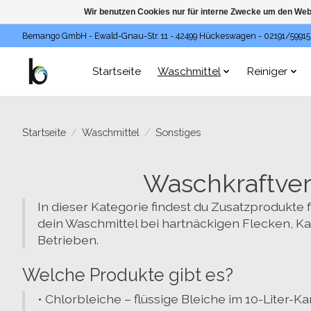
Wir benutzen Cookies nur für interne Zwecke um den Web
Bemango GmbH - Ewald-Gnau-Str. 11 - 42499 Hückeswagen - 02191/59915
Startseite
Waschmittel
Reiniger
Startseite
/
Waschmittel
/
Sonstiges
Waschkraftvers
In dieser Kategorie findest du Zusatzprodukte 
dein Waschmittel bei hartnäckigen Flecken, K
Betrieben.
Welche Produkte gibt es?
•
Chlorbleiche
– flüssige Bleiche im 10-Liter-K