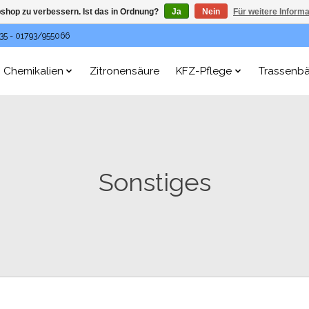
shop zu verbessern. Ist das in Ordnung?
Ja
Nein
Für weitere Inform
35 - 01793/955066
Chemikalien
Zitronensäure
KFZ-Pflege
Trassenb
Sonstiges