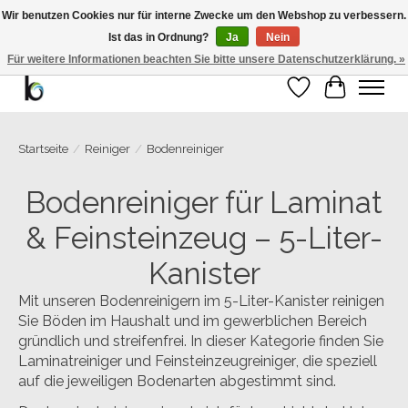
Wir benutzen Cookies nur für interne Zwecke um den Webshop zu verbessern.
Ist das in Ordnung?
Ja
Nein
Bemango GmbH - Ewald-Gnau-Str. 11 - 42499 Hückeswagen - 02191/5991535 -
01793/955066
Für weitere Informationen beachten Sie bitte unsere Datenschutzerklärung. »
Wunschzettel
Ihr Warenk
Startseite
/
Reiniger
/
Bodenreiniger
Bodenreiniger für Laminat
& Feinsteinzeug – 5-Liter-
Kanister
Mit unseren Bodenreinigern im 5-Liter-Kanister reinigen
Sie Böden im Haushalt und im gewerblichen Bereich
gründlich und streifenfrei. In dieser Kategorie finden Sie
Laminatreiniger
und
Feinsteinzeugreiniger
, die speziell
auf die jeweiligen Bodenarten abgestimmt sind.