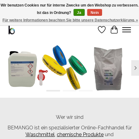
Wir benutzen Cookies nur für interne Zwecke um den Webshop zu verbessern.
Ist das in Ordnung?
Ja
Nein
Bemango GmbH - Ewald-Gnau-Str. 11 - 42499 Hückeswagen - 02191/5991535 -
01793/955066
Für weitere Informationen beachten Sie bitte unsere Datenschutzerklärung. »
Wunschzettel
Ihr Warenk
Hero slideshow items
Wer wir sind
BEMANGO ist ein spezialisierter Online-Fachhandel für
Waschmittel
,
chemische Produkte
und