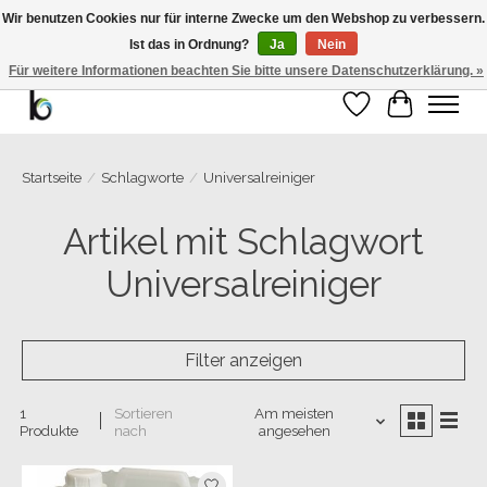
Wir benutzen Cookies nur für interne Zwecke um den Webshop zu verbessern.
Ist das in Ordnung?
Ja
Nein
Bemango GmbH - Ewald-Gnau-Str. 11 - 42499 Hückeswagen - 02191/5991535 -
01793/955066
Für weitere Informationen beachten Sie bitte unsere Datenschutzerklärung. »
Wunschzettel
Ihr Warenk
Startseite
/
Schlagworte
/
Universalreiniger
Artikel mit Schlagwort
Universalreiniger
Filter anzeigen
1
Sortieren
Am meisten
Produkte
nach
angesehen