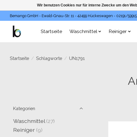
Wir benutzen Cookies nur für interne Zwecke um den Web
Bemango GmbH - Ewald-Gnau-Str. 11 - 42499 Hückeswagen - 02191/59915
Startseite
Waschmittel
Reiniger
Startseite
/
Schlagworte
/
UN1791
A
Kategorien
Waschmittel
(27)
Reiniger
(9)