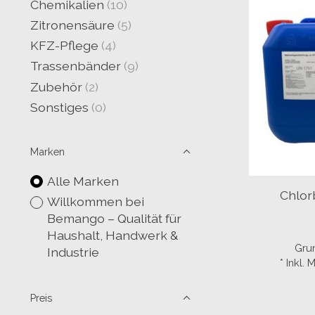
Chemikalien
(10)
Zitronensäure
(5)
KFZ-Pflege
(4)
Trassenbänder
(9)
Zubehör
(2)
Sonstiges
(0)
Marken
Alle Marken
Chlor
Willkommen bei
Bemango – Qualität für
Haushalt, Handwerk &
Grun
Industrie
* Inkl.
Preis