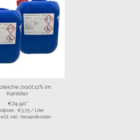
bleiche 2x10l 12% im
Kanister
€74,90*
dpreis : €3,75 / Liter
 MwSt. inkl. Versandkosten