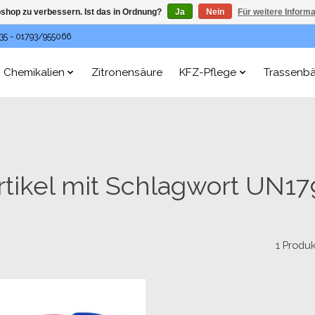
shop zu verbessern. Ist das in Ordnung?
Ja
Nein
Für weitere Inform
35 - 01793/955066
Chemikalien
Zitronensäure
KFZ-Pflege
Trassenb
rtikel mit Schlagwort UN17
1 Produ