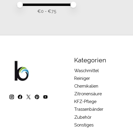
Preis – Mindestwert
Price maximum value
€
0
- €
75
Kategorien
Waschmittel
Reiniger
Chemikalien
Zitronensäure
KFZ-Pflege
Trassenbänder
Zubehör
Sonstiges