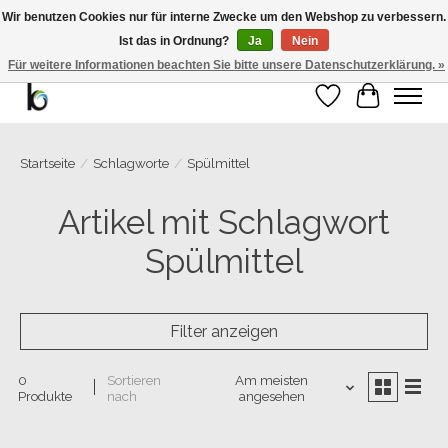
Wir benutzen Cookies nur für interne Zwecke um den Webshop zu verbessern.
Ist das in Ordnung?
Ja
Nein
Bemango GmbH - Ewald-Gnau-Str. 11 - 42499 Hückeswagen - 02191/5991535 -
01793/955066
Für weitere Informationen beachten Sie bitte unsere Datenschutzerklärung. »
Wunschzettel
Ihr Warenk
Startseite
/
Schlagworte
/
Spülmittel
Artikel mit Schlagwort
Spülmittel
Filter anzeigen
0
Sortieren
Am meisten
Produkte
nach
angesehen