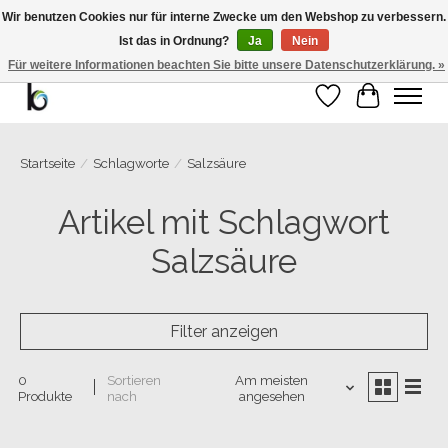
Wir benutzen Cookies nur für interne Zwecke um den Webshop zu verbessern.
Ist das in Ordnung?
Ja
Nein
Bemango GmbH - Ewald-Gnau-Str. 11 - 42499 Hückeswagen - 02191/5991535 -
01793/955066
Für weitere Informationen beachten Sie bitte unsere Datenschutzerklärung. »
Wunschzettel
Ihr Warenk
Startseite
/
Schlagworte
/
Salzsäure
Artikel mit Schlagwort
Salzsäure
Filter anzeigen
0
Sortieren
Am meisten
Produkte
nach
angesehen