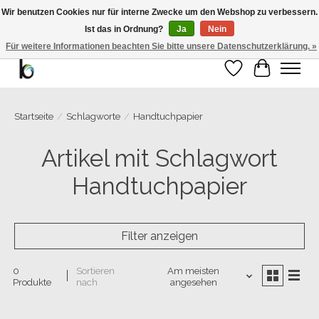
Wir benutzen Cookies nur für interne Zwecke um den Webshop zu verbessern.
Ist das in Ordnung?
Ja
Nein
Bemango GmbH - Ewald-Gnau-Str. 11 - 42499 Hückeswagen - 02191/5991535 -
01793/955066
Für weitere Informationen beachten Sie bitte unsere Datenschutzerklärung. »
Wunschzettel
Ihr Warenk
Startseite
/
Schlagworte
/
Handtuchpapier
Artikel mit Schlagwort
Handtuchpapier
Filter anzeigen
0
Sortieren
Am meisten
Produkte
nach
angesehen