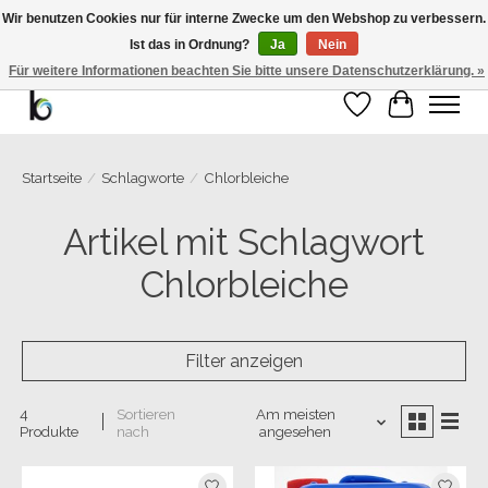
Wir benutzen Cookies nur für interne Zwecke um den Webshop zu verbessern.
Ist das in Ordnung?
Ja
Nein
Bemango GmbH - Ewald-Gnau-Str. 11 - 42499 Hückeswagen - 02191/5991535 -
01793/955066
Für weitere Informationen beachten Sie bitte unsere Datenschutzerklärung. »
Wunschzettel
Ihr Warenk
Startseite
/
Schlagworte
/
Chlorbleiche
Artikel mit Schlagwort
Chlorbleiche
Filter anzeigen
4
Sortieren
Am meisten
Produkte
nach
angesehen