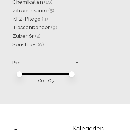
Chemikalien
(10)
Zitronensäure
(5)
KFZ-Pflege
(4)
Trassenbänder
(9)
Zubehör
(2)
Sonstiges
(0)
Preis
Preis – Mindestwert
Price maximum value
€
0
- €
5
Kategorien