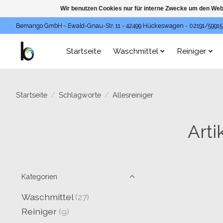
Wir benutzen Cookies nur für interne Zwecke um den Web
Bemango GmbH - Ewald-Gnau-Str. 11 - 42499 Hückeswagen - 02191/59915
Startseite
Waschmittel
Reiniger
Startseite
/
Schlagworte
/
Allesreiniger
Arti
Kategorien
Waschmittel
(27)
Reiniger
(9)