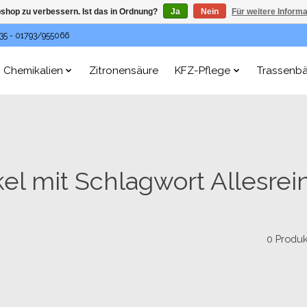
shop zu verbessern. Ist das in Ordnung?
Ja
Nein
Für weitere Inform
35 - 01793/955066
Chemikalien
Zitronensäure
KFZ-Pflege
Trassenb
kel mit Schlagwort Allesrei
0 Produ