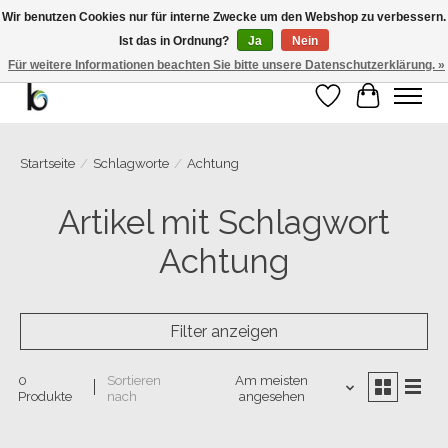
Wir benutzen Cookies nur für interne Zwecke um den Webshop zu verbessern.
Ist das in Ordnung?
Ja
Nein
Bemango GmbH - Ewald-Gnau-Str. 11 - 42499 Hückeswagen - 02191/5991535 -
01793/955066
Für weitere Informationen beachten Sie bitte unsere Datenschutzerklärung. »
Wunschzettel
Ihr Warenk
Startseite
/
Schlagworte
/
Achtung
Artikel mit Schlagwort
Achtung
Filter anzeigen
0
Sortieren
Am meisten
Produkte
nach
angesehen