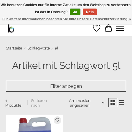
Wir benutzen Cookies nur für interne Zwecke um den Webshop zu verbessern.
Ist das in Ordnung?
Ja
Nein
Bemango GmbH - Ewald-Gnau-Str. 11 - 42499 Hückeswagen - 02191/5991535 -
01793/955066
Für weitere Informationen beachten Sie bitte unsere Datenschutzerklärung. »
Wunschzettel
Ihr Warenk
Startseite
/
Schlagworte
/
5l
Artikel mit Schlagwort 5l
Filter anzeigen
1
Sortieren
Am meisten
Produkte
nach
angesehen