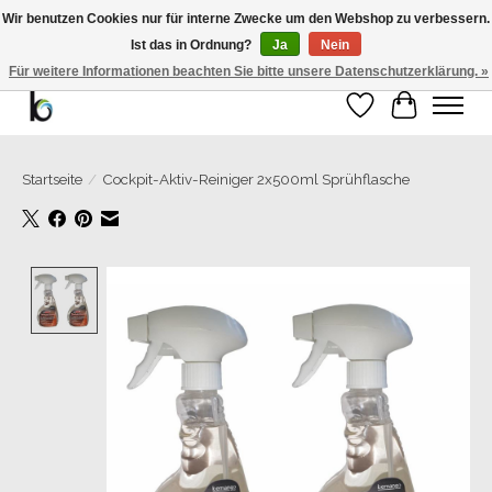
Wir benutzen Cookies nur für interne Zwecke um den Webshop zu verbessern.
Ist das in Ordnung?
Ja
Nein
Bemango GmbH - Ewald-Gnau-Str. 11 - 42499 Hückeswagen - 02191/5991535 -
01793/955066
Für weitere Informationen beachten Sie bitte unsere Datenschutzerklärung. »
Wunschzettel
Ihr Warenk
Startseite
/
Cockpit-Aktiv-Reiniger 2x500ml Sprühflasche
Product image slideshow Items